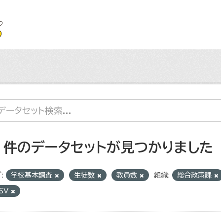
2 件のデータセットが見つかりました
:
学校基本調査
生徒数
教員数
組織:
総合政策課
SV