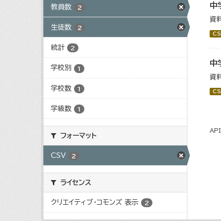
中
教員数
2
資
生徒数
2
CS
統計
2
中
学校別
1
資
学校数
1
CS
学級数
1
AP
フォーマット
CSV
2
ライセンス
クリエイティブ・コモンズ 表示
2