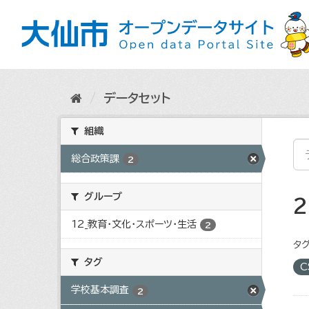
ス
キ
ッ
プ
し
て
内
データセット
容
へ
組織
総合政策課
2
グループ
12_教育・文化・スポーツ・生活
2
タグ
タグ
C
学校基本調査
2