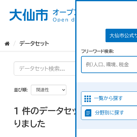
ス
キ
ッ
プ
し
て
大仙市公式
内
データセット
容
フリーワード検索
へ
並び順
一覧から探す
1 件のデータセットが見つか
分野別に探す
りました