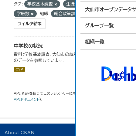
タグ:
学校基本調査
生徒数
教員数
大仙市オープンデータサ
学級数
組織:
総合政策課
フィルタ結果
グループ一覧
組織一覧
中学校の状況
資料：学校基本調査。大仙市の統計「14-5 中学校の状況」
のデータを参照しています。
CSV
API Keyを使ってこのレジストリーにもアクセス可能です
API
(see
APIドキュメント
).
About CKAN