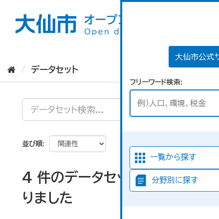
ス
キ
ッ
プ
し
て
大仙市公式
内
データセット
容
フリーワード検索
へ
並び順
一覧から探す
4 件のデータセットが見つか
分野別に探す
りました