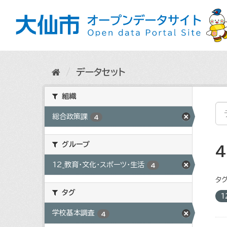
ス
キ
ッ
プ
し
て
内
データセット
容
へ
組織
総合政策課
4
グループ
12_教育・文化・スポーツ・生活
4
タグ
タグ
1
学校基本調査
4