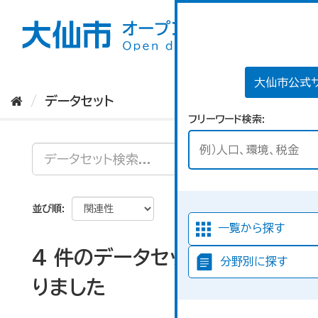
ス
キ
ッ
プ
し
て
大仙市公式
内
データセット
容
フリーワード検索
へ
並び順
一覧から探す
4 件のデータセットが見つか
分野別に探す
りました