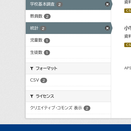
資
学校基本調査
2
CS
教員数
2
小
統計
2
資
児童数
1
CS
生徒数
1
フォーマット
AP
CSV
2
ライセンス
クリエイティブ・コモンズ 表示
2