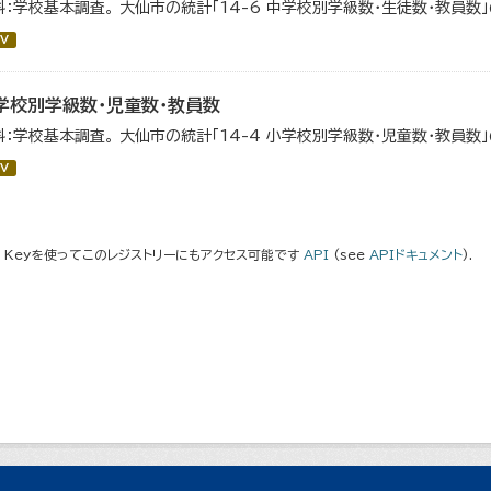
料：学校基本調査。 大仙市の統計「14-6 中学校別学級数・生徒数・教員数
V
学校別学級数・児童数・教員数
料：学校基本調査。 大仙市の統計「14-4 小学校別学級数・児童数・教員数
V
I Keyを使ってこのレジストリーにもアクセス可能です
API
(see
APIドキュメント
).