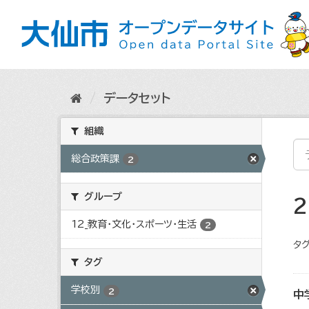
ス
キ
ッ
プ
し
て
内
データセット
容
へ
組織
総合政策課
2
グループ
12_教育・文化・スポーツ・生活
2
タグ
タグ
学校別
2
中