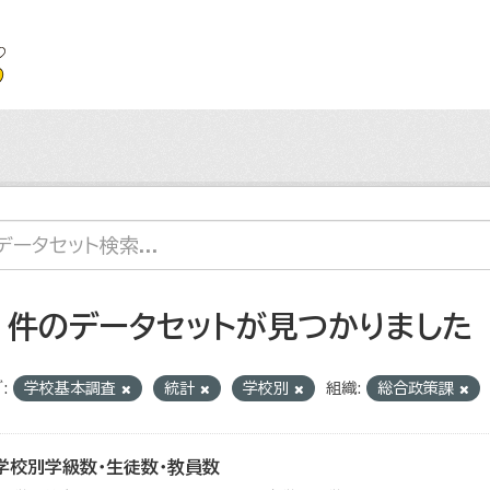
2 件のデータセットが見つかりました
:
学校基本調査
統計
学校別
組織:
総合政策課
学校別学級数・生徒数・教員数