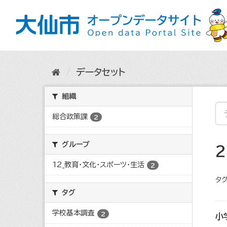
ス
キ
ッ
プ
し
て
内
データセット
容
へ
組織
総合政策課
2
グループ
12_教育・文化・スポーツ・生活
2
タグ
タグ
学校基本調査
2
小