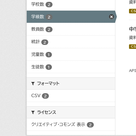
資
学校数
2
CS
学級数
2
中
教員数
2
資
統計
2
CS
児童数
1
生徒数
1
AP
フォーマット
CSV
2
ライセンス
クリエイティブ・コモンズ 表示
2