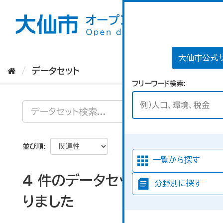
ス
キ
ッ
プ
し
て
大仙市公式
内
データセット
容
フリーワード検索
へ
並び順
一覧から探す
4 件のデータセットが見つか
分野別に探す
りました