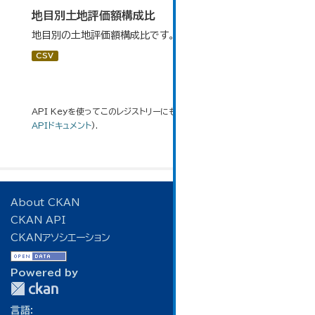
地目別土地評価額構成比
地目別の土地評価額構成比です。
CSV
API Keyを使ってこのレジストリーにもアクセス可能です
API
(see
APIドキュメント
).
About CKAN
CKAN API
CKANアソシエーション
Powered by
言語