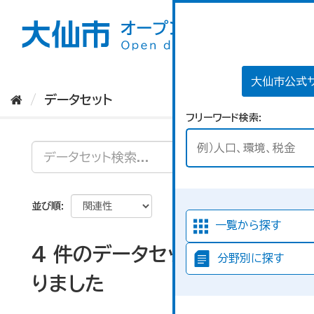
ス
キ
ッ
プ
し
て
大仙市公式
内
データセット
容
フリーワード検索
へ
並び順
一覧から探す
4 件のデータセットが見つか
分野別に探す
りました