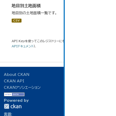
地目別土地面積
地目別の土地面積一覧です。
CSV
API Keyを使ってこのレジストリーにもアクセス可能です
API
(see
APIドキュメント
).
About CKAN
CKAN API
CKANアソシエーション
Powered by
言語