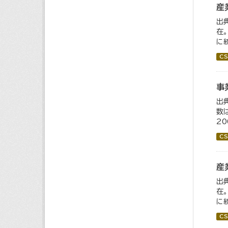
産
出
在
に
CS
事
出
数
2
CS
産
出
在
に
CS