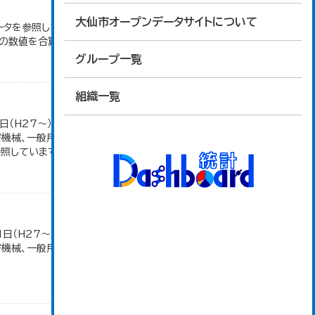
大仙市オープンデータサイトについて
ータを参照しています。 2007年以前は「生産額」を
の数値を合算したものです。
グループ一覧
組織一覧
日（H27～）・平成23年のみ平成24年2月1日現
密機械、一般用機械の分類は廃止。また、衣服は繊維
しています。...
1日（H27～）・平成23年のみ平成24年2月1日現
密機械、一般用機械の分類は廃止。また、衣服は繊維