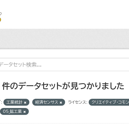
7 件のデータセットが見つかりました
:
工業統計
経済センサス
ライセンス:
クリエイティブ・コモ
05_鉱工業