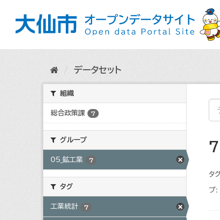
ス
キ
ッ
プ
し
て
内
データセット
容
へ
組織
総合政策課
7
グループ
05_鉱工業
7
タグ
タグ
プ:
工業統計
7