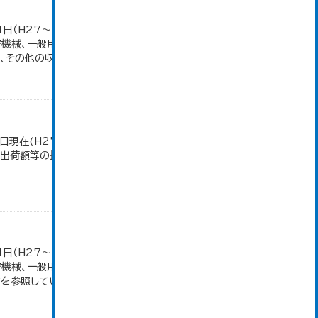
1日（H27～）・平成23年のみ平成24年2月1日現
密機械、一般用機械の分類は廃止。また、衣服は繊維
その他の収入額の合計。...
日現在(H27～)。 平成23年のみ事業所数、従業者
造品出荷額等の推移」のデータを参照しています。
1日（H27～）・平成23年のみ平成24年2月1日現
密機械、一般用機械の分類は廃止。また、衣服は繊維
参照しています。...