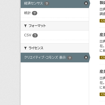
製
経済センサス
7
出
統計
7
調
CS
フォーマット
産
CSV
7
出
在
ライセンス
に
クリエイティブ・コモンズ 表示
CS
7
産
出
在
に統
CS