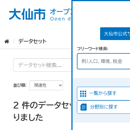
ス
キ
ッ
プ
し
て
大仙市公式
内
データセット
容
フリーワード検索
へ
並び順
一覧から探す
2 件のデータセットが見つか
分野別に探す
りました