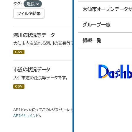
タグ:
延長
大仙市オープンデータサ
フィルタ結果
グループ一覧
河川の状況等データ
組織一覧
大仙市内を流れる河川の延長等データです。
CSV
市道の状況データ
大仙市道の延長等データです。
CSV
API Keyを使ってこのレジストリーにもアクセス可能です
API
(see
APIドキュメント
).