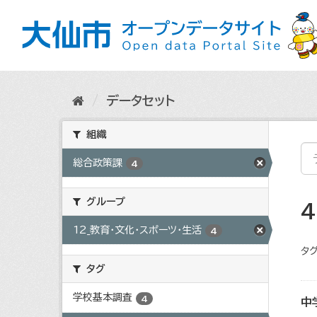
ス
キ
ッ
プ
し
て
内
データセット
容
へ
組織
総合政策課
4
グループ
12_教育・文化・スポーツ・生活
4
タグ
タグ
学校基本調査
4
中