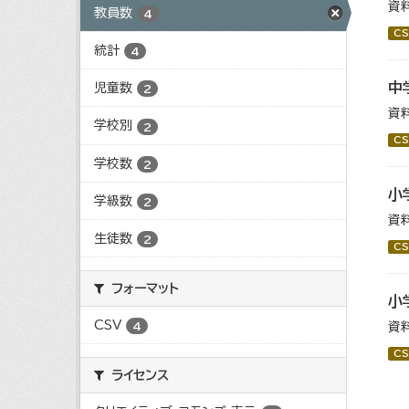
資
教員数
4
CS
統計
4
中
児童数
2
資
学校別
2
CS
学校数
2
小
学級数
2
資
生徒数
2
CS
フォーマット
小
CSV
資
4
CS
ライセンス