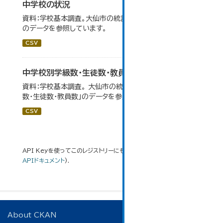
中学校の状況
資料：学校基本調査。大仙市の統計「14-5 中学校の状況」
のデータを参照しています。
CSV
中学校別学級数・生徒数・教員数
資料：学校基本調査。 大仙市の統計「14-6 中学校別学級
数・生徒数・教員数」のデータを参照しています。
CSV
API Keyを使ってこのレジストリーにもアクセス可能です
API
(see
APIドキュメント
).
About CKAN