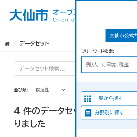
ス
キ
ッ
プ
し
て
大仙市公式
内
データセット
容
フリーワード検索
へ
並び順
一覧から探す
4 件のデータセットが見つか
分野別に探す
りました