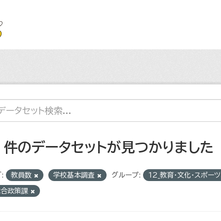
4 件のデータセットが見つかりました
:
教員数
学校基本調査
グループ:
12_教育・文化・スポー
総合政策課