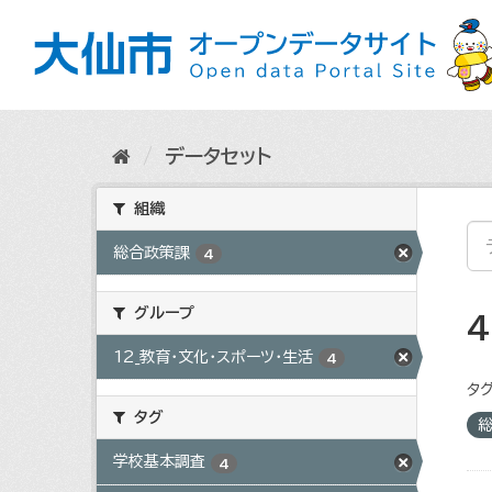
ス
キ
ッ
プ
し
て
内
データセット
容
へ
組織
総合政策課
4
グループ
12_教育・文化・スポーツ・生活
4
タグ
タグ
学校基本調査
4