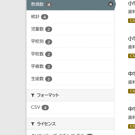
小
教員数
4
資
統計
4
CS
児童数
2
小
学校別
2
資
学校数
2
CS
学級数
2
中
生徒数
2
資
CS
フォーマット
CSV
4
中
資
ライセンス
CS