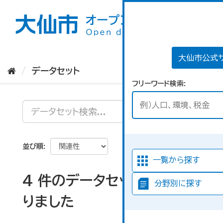
ス
キ
ッ
プ
し
て
大仙市公式
内
データセット
容
フリーワード検索
へ
並び順
一覧から探す
4 件のデータセットが見つか
分野別に探す
りました