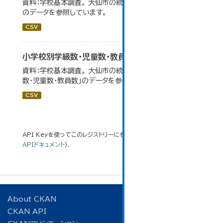
資料：学校基本調査。 大仙市の統計「14-3 小学校の状況」
のデータを参照しています。
CSV
小学校別学級数・児童数・教員数
資料：学校基本調査。 大仙市の統計「14-4 小学校別学級
数・児童数・教員数」のデータを参照しています。
CSV
API Keyを使ってこのレジストリーにもアクセス可能です
API
(see
APIドキュメント
).
About CKAN
CKAN API