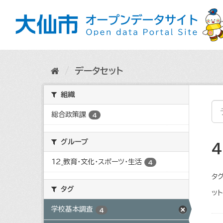
ス
キ
ッ
プ
し
て
内
データセット
容
へ
組織
総合政策課
4
グループ
12_教育・文化・スポーツ・生活
4
タグ
タグ
ット
学校基本調査
4