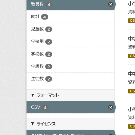
小
教員数
4
資
統計
4
CS
児童数
2
中
学校別
2
資
学校数
2
CS
学級数
2
中
生徒数
2
資
CS
フォーマット
CSV
4
小
資
ライセンス
CS