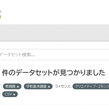
4 件のデータセットが見つかりました
:
教員数
学校基本調査
ライセンス:
クリエイティブ・コモン
:
CSV