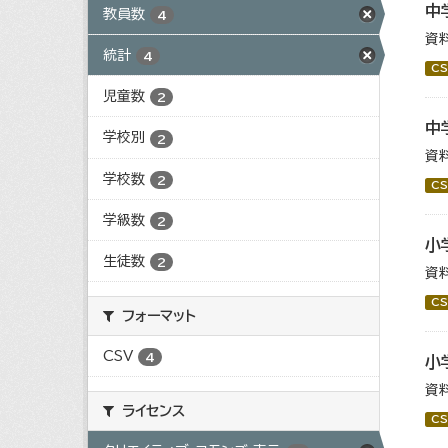
中
教員数
4
資
統計
4
CS
児童数
2
中
学校別
2
資
学校数
2
CS
学級数
2
小
生徒数
2
資
CS
フォーマット
CSV
4
小
資
ライセンス
CS