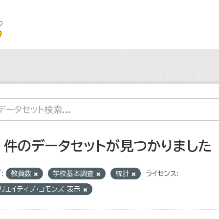
4 件のデータセットが見つかりました
:
教員数
学校基本調査
統計
ライセンス:
リエイティブ・コモンズ 表示