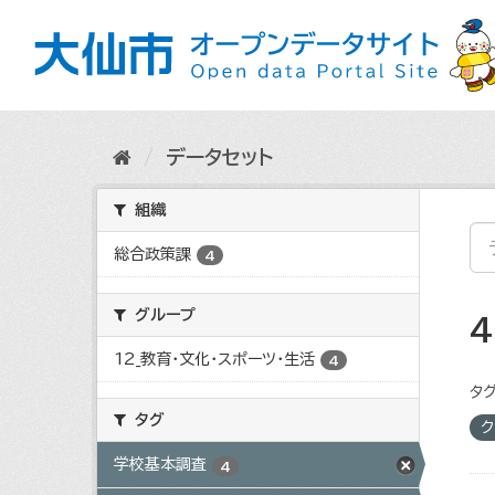
ス
キ
ッ
プ
し
て
内
データセット
容
へ
組織
総合政策課
4
グループ
12_教育・文化・スポーツ・生活
4
タグ
タグ
ク
学校基本調査
4