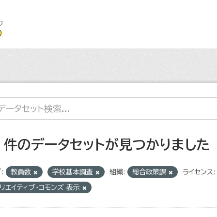
4 件のデータセットが見つかりました
:
教員数
学校基本調査
組織:
総合政策課
ライセンス:
リエイティブ・コモンズ 表示