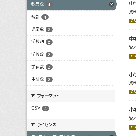
中
教員数
4
資
統計
4
CS
児童数
2
中
学校別
2
資
学校数
2
CS
学級数
2
小
生徒数
2
資
CS
フォーマット
CSV
4
小
資
ライセンス
CS