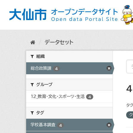
ス
キ
ッ
プ
し
て
内
データセット
容
へ
組織
総合政策課
4
グループ
12_教育・文化・スポーツ・生活
4
タグ
タグ
ク
学校基本調査
4