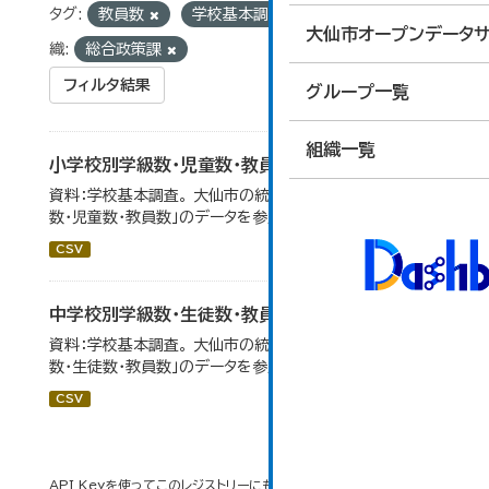
タグ:
教員数
学校基本調査
学校別
組
大仙市オープンデータサ
織:
総合政策課
フィルタ結果
グループ一覧
組織一覧
小学校別学級数・児童数・教員数
資料：学校基本調査。 大仙市の統計「14-4 小学校別学級
数・児童数・教員数」のデータを参照しています。
CSV
中学校別学級数・生徒数・教員数
資料：学校基本調査。 大仙市の統計「14-6 中学校別学級
数・生徒数・教員数」のデータを参照しています。
CSV
API Keyを使ってこのレジストリーにもアクセス可能です
API
(see