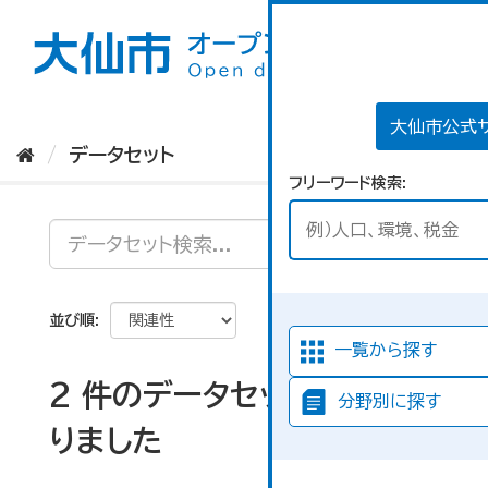
ス
キ
ッ
プ
し
て
大仙市公式
内
データセット
容
フリーワード検索
へ
並び順
一覧から探す
2 件のデータセットが見つか
分野別に探す
りました