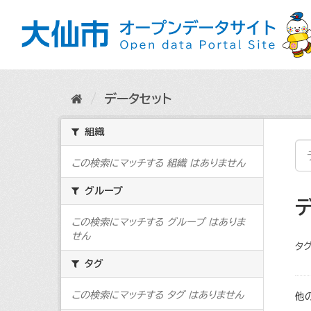
ス
キ
ッ
プ
し
て
内
データセット
容
へ
組織
この検索にマッチする 組織 はありません
グループ
この検索にマッチする グループ はありま
せん
タグ
タグ
この検索にマッチする タグ はありません
他