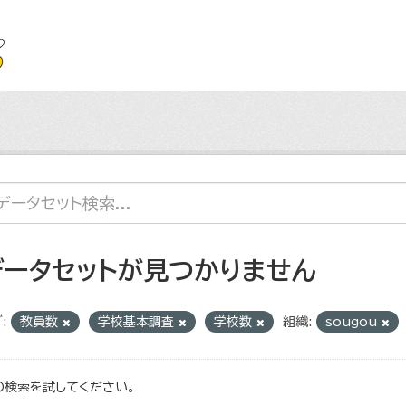
データセットが見つかりません
:
教員数
学校基本調査
学校数
組織:
sougou
の検索を試してください。