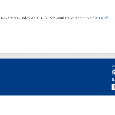
I Keyを使ってこのレジストリーにもアクセス可能です
API
(see
APIドキュメント
).
P
言