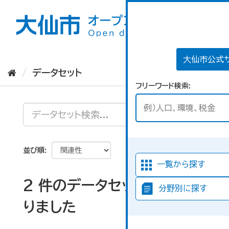
ス
キ
ッ
プ
し
て
大仙市公式
内
データセット
容
フリーワード検索
へ
並び順
一覧から探す
2 件のデータセットが見つか
分野別に探す
りました