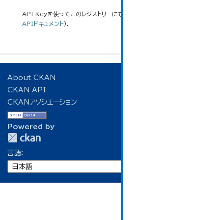
API Keyを使ってこのレジストリーにもアクセス可能です
API
(see
APIドキュメント
).
About CKAN
CKAN API
CKANアソシエーション
Powered by
言語