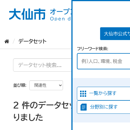
ス
キ
ッ
プ
し
て
大仙市公式
内
データセット
容
フリーワード検索
へ
並び順
一覧から探す
2 件のデータセットが見つか
分野別に探す
りました