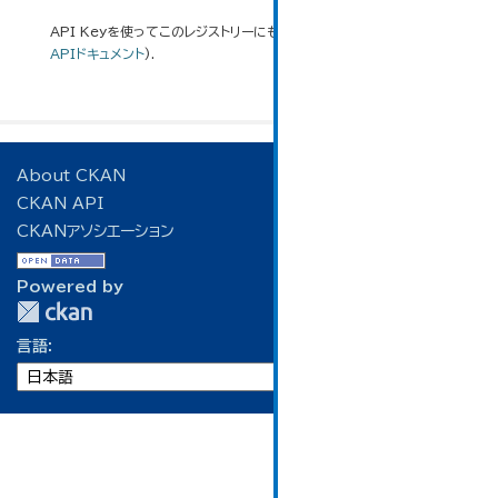
API Keyを使ってこのレジストリーにもアクセス可能です
API
(see
APIドキュメント
).
About CKAN
CKAN API
CKANアソシエーション
Powered by
言語