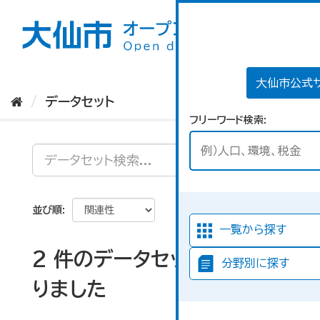
ス
キ
ッ
プ
し
て
大仙市公式
内
データセット
容
フリーワード検索
へ
並び順
一覧から探す
2 件のデータセットが見つか
分野別に探す
りました