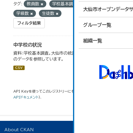
タグ:
教員数
学校基本調査
学校数
大仙市オープンデータサ
学級数
生徒数
フィルタ結果
グループ一覧
組織一覧
中学校の状況
資料：学校基本調査。大仙市の統計「14-5 中学校の状況」
のデータを参照しています。
CSV
API Keyを使ってこのレジストリーにもアクセス可能です
API
(see
APIドキュメント
).
About CKAN