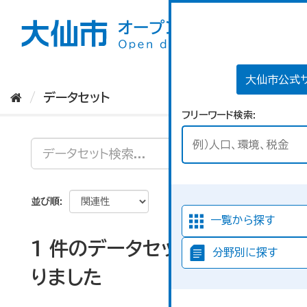
ス
キ
ッ
プ
し
て
大仙市公式
内
データセット
容
フリーワード検索
へ
並び順
一覧から探す
1 件のデータセットが見つか
分野別に探す
りました