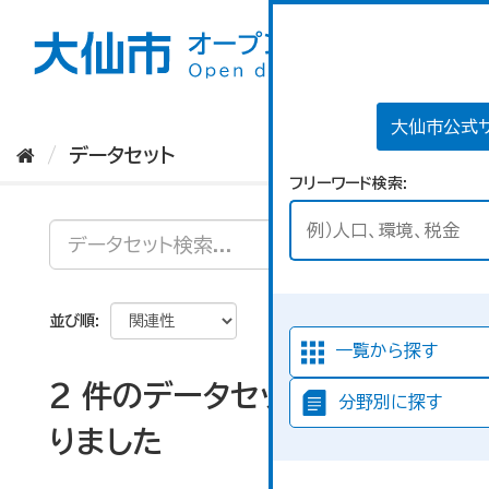
ス
キ
ッ
プ
し
て
大仙市公式
内
データセット
容
フリーワード検索
へ
並び順
一覧から探す
2 件のデータセットが見つか
分野別に探す
りました