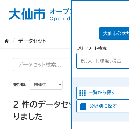
ス
キ
ッ
プ
し
て
大仙市公式
内
データセット
容
フリーワード検索
へ
並び順
一覧から探す
2 件のデータセットが見つか
分野別に探す
りました