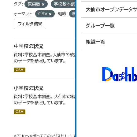
タグ:
教員数
学校基本調査
学級数
フ
大仙市オープンデータサ
ォーマット:
CSV
組織:
総合政策課
フィルタ結果
グループ一覧
組織一覧
中学校の状況
資料：学校基本調査。大仙市の統計「14-5 中学校の状況」
のデータを参照しています。
CSV
小学校の状況
資料：学校基本調査。 大仙市の統計「14-3 小学校の状況」
のデータを参照しています。
CSV
API Keyを使ってこのレジストリーにもアクセス可能です
API
(see