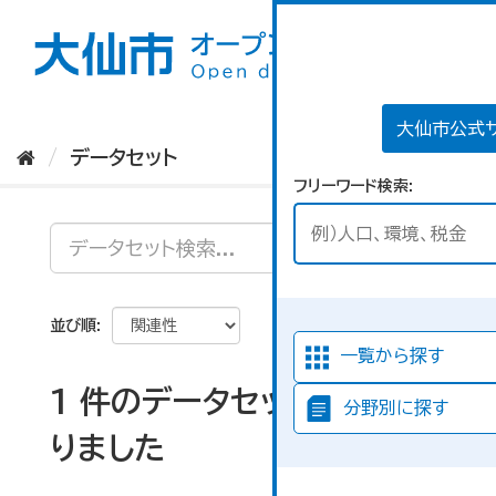
ス
キ
ッ
プ
し
て
大仙市公式
内
データセット
容
フリーワード検索
へ
並び順
一覧から探す
1 件のデータセットが見つか
分野別に探す
りました