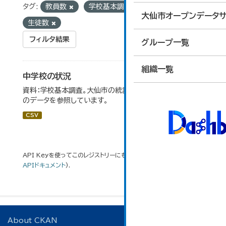
タグ:
教員数
学校基本調査
学級数
大仙市オープンデータサ
生徒数
フィルタ結果
グループ一覧
組織一覧
中学校の状況
資料：学校基本調査。大仙市の統計「14-5 中学校の状況」
のデータを参照しています。
CSV
API Keyを使ってこのレジストリーにもアクセス可能です
API
(see
APIドキュメント
).
About CKAN