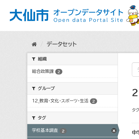
ス
キ
ッ
プ
し
て
内
データセット
容
へ
組織
総合政策課
2
グループ
12_教育・文化・スポーツ・生活
2
タグ
タグ
学校基本調査
2
中