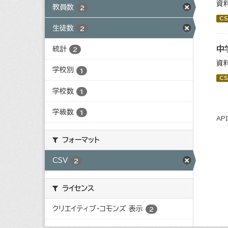
資
教員数
2
CS
生徒数
2
中
統計
2
資
学校別
1
CS
学校数
1
学級数
1
AP
フォーマット
CSV
2
ライセンス
クリエイティブ・コモンズ 表示
2