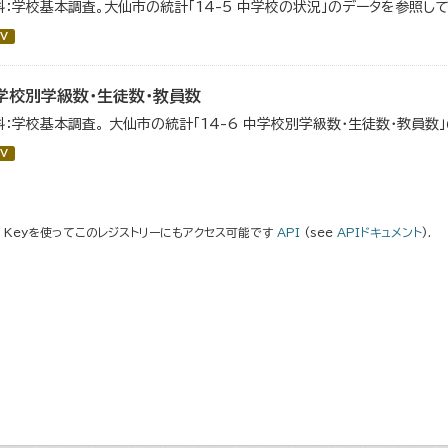
料：学校基本調査。大仙市の統計「14-5 中学校の状況」のデータを参照して
V
学校別学級数・生徒数・教員数
料：学校基本調査。 大仙市の統計「14-6 中学校別学級数・生徒数・教員数
V
I Keyを使ってこのレジストリーにもアクセス可能です
API
(see
APIドキュメント
).