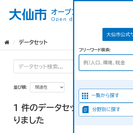
ス
キ
ッ
プ
し
て
大仙市公式
内
データセット
容
フリーワード検索
へ
並び順
一覧から探す
1 件のデータセットが見つか
分野別に探す
りました