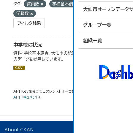
タグ:
教員数
学校基本調査
生徒数
大仙市オープンデータサ
学級数
フィルタ結果
グループ一覧
組織一覧
中学校の状況
資料：学校基本調査。大仙市の統計「14-5 中学校の状況」
のデータを参照しています。
CSV
API Keyを使ってこのレジストリーにもアクセス可能です
API
(see
APIドキュメント
).
About CKAN