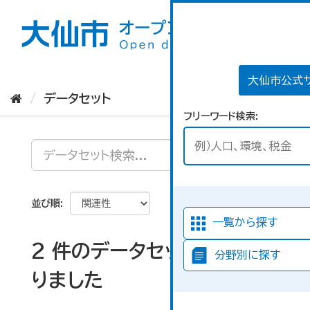
ス
キ
ッ
プ
し
て
大仙市公式
内
データセット
容
フリーワード検索
へ
並び順
一覧から探す
2 件のデータセットが見つか
分野別に探す
りました