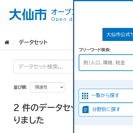
ス
キ
ッ
プ
し
て
大仙市公式
内
データセット
容
フリーワード検索
へ
並び順
一覧から探す
2 件のデータセットが見つか
分野別に探す
りました