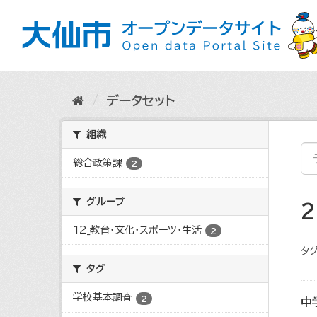
ス
キ
ッ
プ
し
て
内
データセット
容
へ
組織
総合政策課
2
グループ
12_教育・文化・スポーツ・生活
2
タグ
タグ
学校基本調査
2
中