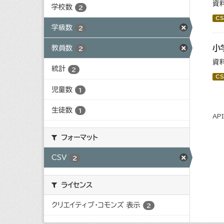
資
学校数
2
CS
学級数
2
小
教員数
2
資
統計
2
CS
児童数
1
生徒数
1
AP
フォーマット
CSV
2
ライセンス
クリエイティブ・コモンズ 表示
2