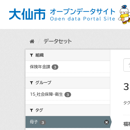
ス
キ
ッ
プ
し
て
内
データセット
容
へ
組織
保険年金課
3
グループ
15_社会保障・衛生
3
タグ
タグ
母子
3
福