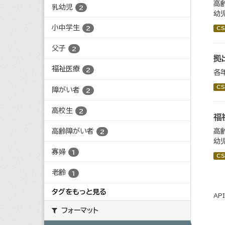
高
乳幼児
2
幼
小中学生
2
CS
父子
2
拠
福祉医療
2
各
CS
障がい者
2
高校生
2
福
高齢障がい者
高
2
幼
寡婦
1
CS
老齢
1
タグをもっと見る
AP
フォーマット