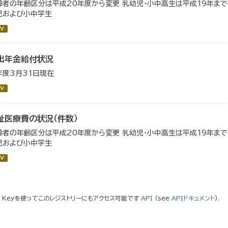
齢者の年齢区分は平成20年度から変更 乳幼児・小中高生は平成19年ま
児および小中学生
V
出年金給付状況
年度3月31日現在
V
祉医療費の状況（件数）
齢者の年齢区分は平成20年度から変更 乳幼児・小中高生は平成19年ま
児および小中学生
V
I Keyを使ってこのレジストリーにもアクセス可能です
API
(see
APIドキュメント
).