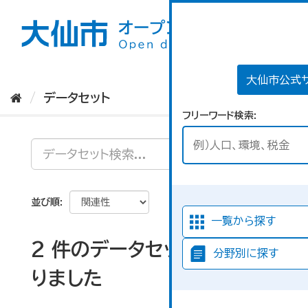
ス
キ
ッ
プ
し
て
大仙市公式
内
データセット
容
フリーワード検索
へ
並び順
一覧から探す
2 件のデータセットが見つか
分野別に探す
りました