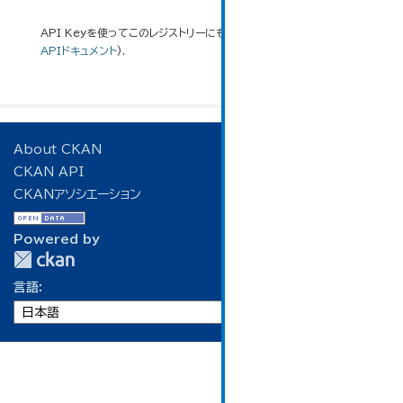
API Keyを使ってこのレジストリーにもアクセス可能です
API
(see
APIドキュメント
).
About CKAN
CKAN API
CKANアソシエーション
Powered by
言語