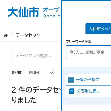
ス
キ
ッ
プ
し
て
大仙市公式
内
データセット
容
フリーワード検索
へ
並び順
一覧から探す
2 件のデータセットが見つか
分野別に探す
りました