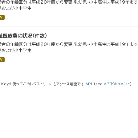
齢者の年齢区分は平成20年度から変更 乳幼児・小中高生は平成19年ま
児および小中学生
V
祉医療費の状況（件数）
齢者の年齢区分は平成20年度から変更 乳幼児・小中高生は平成19年ま
児および小中学生
V
I Keyを使ってこのレジストリーにもアクセス可能です
API
(see
APIドキュメント
).