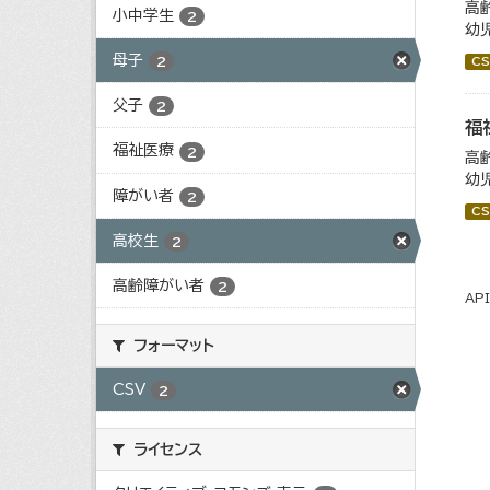
高
小中学生
2
幼
母子
2
CS
父子
2
福
福祉医療
2
高
幼
障がい者
2
CS
高校生
2
高齢障がい者
2
AP
フォーマット
CSV
2
ライセンス