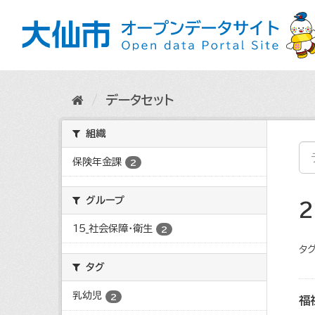
ス
キ
ッ
プ
し
て
内
データセット
容
へ
組織
保険年金課
2
グループ
15_社会保障・衛生
2
タグ
タグ
乳幼児
2
福