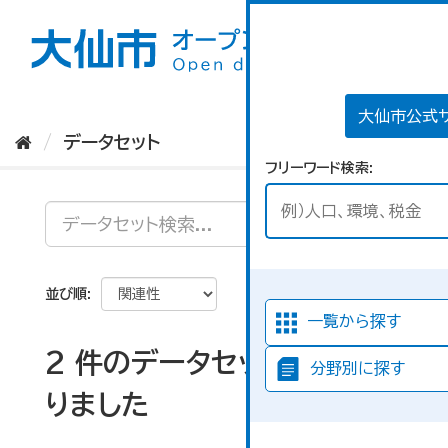
ス
キ
ッ
プ
し
て
大仙市公式
内
データセット
容
フリーワード検索
へ
並び順
一覧から探す
2 件のデータセットが見つか
分野別に探す
りました