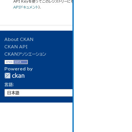
API Keyを使ってこのレジストリーにもアクセス可能です
API
(see
APIドキュメント
).
About CKAN
CKAN API
CKANアソシエーション
Powered by
言語