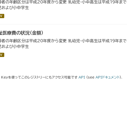
齢者の年齢区分は平成20年度から変更 乳幼児・小中高生は平成19年ま
児および小中学生
V
祉医療費の状況（金額）
齢者の年齢区分は平成20年度から変更 乳幼児・小中高生は平成19年ま
児および小中学生
V
I Keyを使ってこのレジストリーにもアクセス可能です
API
(see
APIドキュメント
).