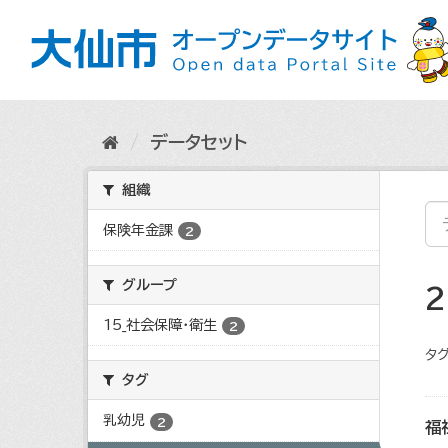
ス
キ
ッ
プ
し
て
内
データセット
容
へ
組織
保険年金課
2
グループ
15_社会保障・衛生
2
タグ
タグ
乳幼児
2
福