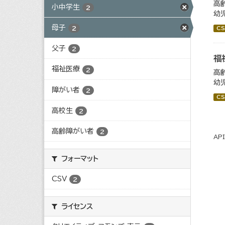
高
小中学生
2
幼
母子
2
CS
父子
2
福
福祉医療
2
高
幼
障がい者
2
CS
高校生
2
高齢障がい者
2
AP
フォーマット
CSV
2
ライセンス