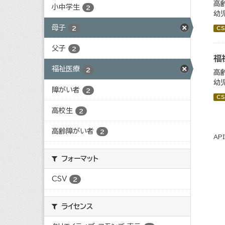
高
小中学生
2
幼
母子
2
CS
父子
2
福
福祉医療
2
高
幼
障がい者
2
CS
高校生
2
高齢障がい者
2
AP
フォーマット
CSV
2
ライセンス