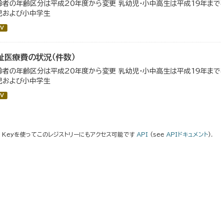
齢者の年齢区分は平成20年度から変更 乳幼児・小中高生は平成19年ま
児および小中学生
V
祉医療費の状況（件数）
齢者の年齢区分は平成20年度から変更 乳幼児・小中高生は平成19年ま
児および小中学生
V
I Keyを使ってこのレジストリーにもアクセス可能です
API
(see
APIドキュメント
).