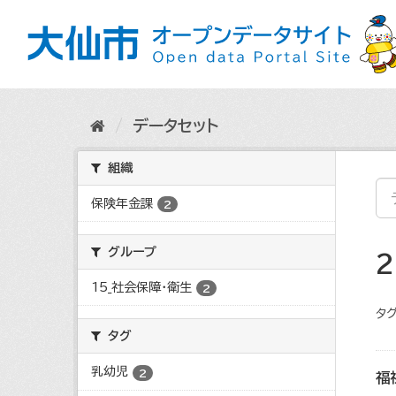
ス
キ
ッ
プ
し
て
内
データセット
容
へ
組織
保険年金課
2
グループ
15_社会保障・衛生
2
タグ
タグ
乳幼児
2
福