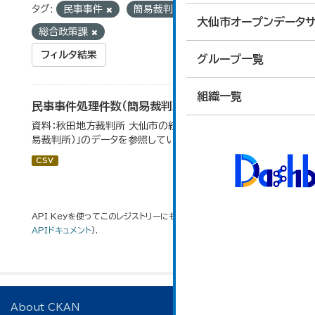
タグ:
民事事件
簡易裁判所
組織:
大仙市オープンデータサ
総合政策課
フィルタ結果
グループ一覧
組織一覧
民事事件処理件数（簡易裁判所）
資料：秋田地方裁判所 大仙市の統計「12-14 民事事件（簡
易裁判所）」のデータを参照しています。
CSV
API Keyを使ってこのレジストリーにもアクセス可能です
API
(see
APIドキュメント
).
About CKAN