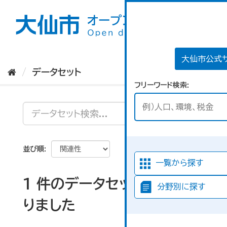
ス
キ
ッ
プ
し
て
大仙市公式
内
データセット
容
フリーワード検索
へ
並び順
一覧から探す
1 件のデータセットが見つか
分野別に探す
りました