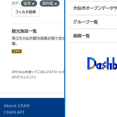
タグ:
温泉
資料館
大仙市オープンデータサ
フィルタ結果
グループ一覧
観光施設一覧
組織一覧
第３次大仙市観光振興計画で定めた、主要観光施設を掲
載。
CSV
API Keyを使ってこのレジストリーにもアクセス可能です
API
(see
APIドキュメント
).
About CKAN
CKAN API