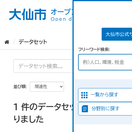
ス
キ
ッ
プ
し
て
大仙市公式
内
データセット
容
フリーワード検索
へ
並び順
一覧から探す
1 件のデータセットが見つか
分野別に探す
りました