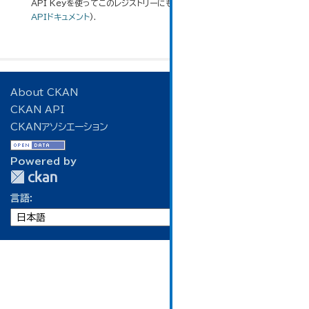
API Keyを使ってこのレジストリーにもアクセス可能です
API
(see
APIドキュメント
).
About CKAN
CKAN API
CKANアソシエーション
Powered by
言語