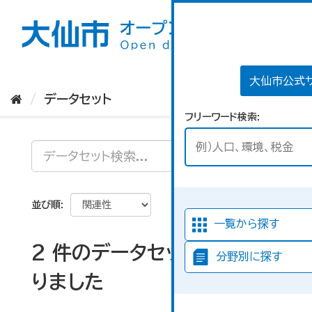
ス
キ
ッ
プ
し
て
大仙市公式
内
データセット
容
フリーワード検索
へ
並び順
一覧から探す
2 件のデータセットが見つか
分野別に探す
りました