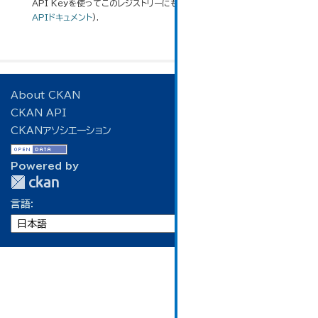
API Keyを使ってこのレジストリーにもアクセス可能です
API
(see
APIドキュメント
).
About CKAN
CKAN API
CKANアソシエーション
Powered by
言語