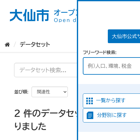
ス
キ
ッ
プ
し
て
大仙市公式
内
データセット
容
フリーワード検索
へ
並び順
一覧から探す
2 件のデータセットが見つか
分野別に探す
りました