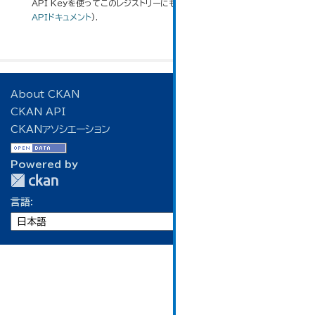
API Keyを使ってこのレジストリーにもアクセス可能です
API
(see
APIドキュメント
).
About CKAN
CKAN API
CKANアソシエーション
Powered by
言語