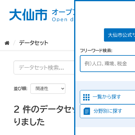
ス
キ
ッ
プ
し
て
大仙市公式
内
データセット
容
フリーワード検索
へ
並び順
一覧から探す
2 件のデータセットが見つか
分野別に探す
りました