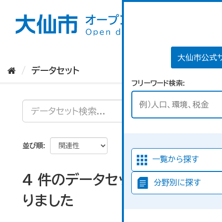
ス
キ
ッ
プ
し
て
大仙市公式
内
データセット
容
フリーワード検索
へ
並び順
一覧から探す
4 件のデータセットが見つか
分野別に探す
りました