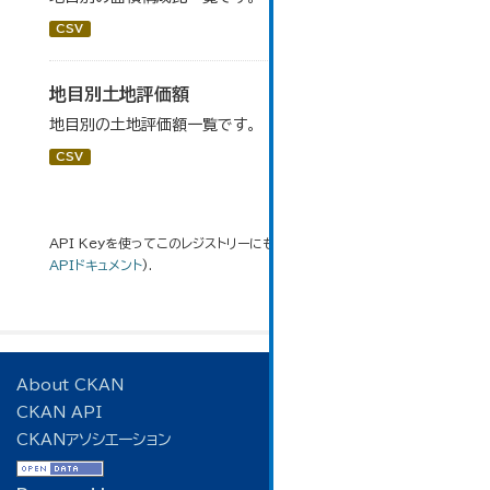
CSV
地目別土地評価額
地目別の土地評価額一覧です。
CSV
API Keyを使ってこのレジストリーにもアクセス可能です
API
(see
APIドキュメント
).
About CKAN
CKAN API
CKANアソシエーション