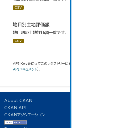
CSV
地目別土地評価額
地目別の土地評価額一覧です。
CSV
API Keyを使ってこのレジストリーにもアクセス可能です
API
(see
APIドキュメント
).
About CKAN
CKAN API
CKANアソシエーション