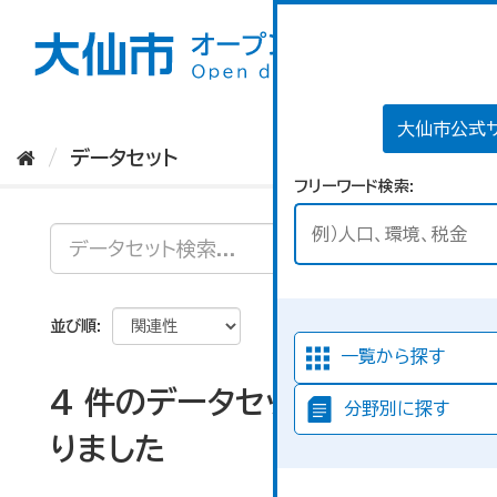
ス
キ
ッ
プ
し
て
大仙市公式
内
データセット
容
フリーワード検索
へ
並び順
一覧から探す
4 件のデータセットが見つか
分野別に探す
りました