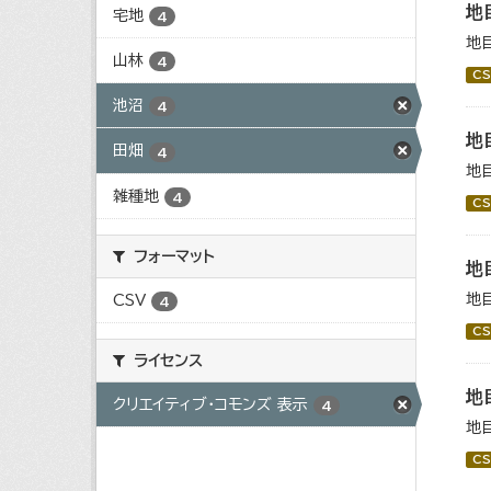
地
宅地
4
地
山林
4
CS
池沼
4
地
田畑
4
地
雑種地
4
CS
フォーマット
地
地
CSV
4
CS
ライセンス
地
クリエイティブ・コモンズ 表示
4
地
CS