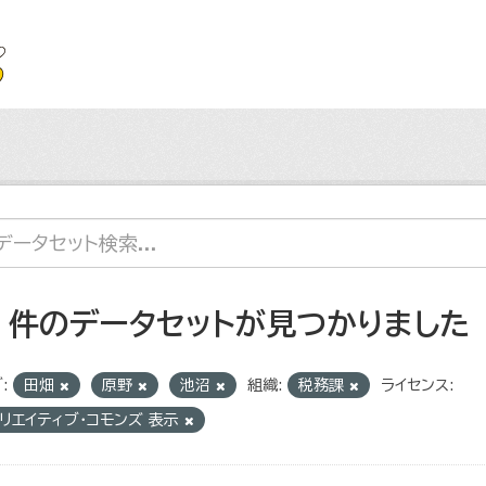
4 件のデータセットが見つかりました
:
田畑
原野
池沼
組織:
税務課
ライセンス:
リエイティブ・コモンズ 表示