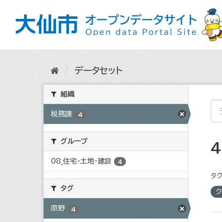
ス
キ
ッ
プ
し
て
内
データセット
容
へ
組織
税務課
4
グループ
08_住宅・土地・建設
4
タグ
タグ
ク
原野
4