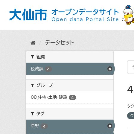
ス
キ
ッ
プ
し
て
内
データセット
容
へ
組織
税務課
4
グループ
08_住宅・土地・建設
4
タグ
タグ
ク
原野
4