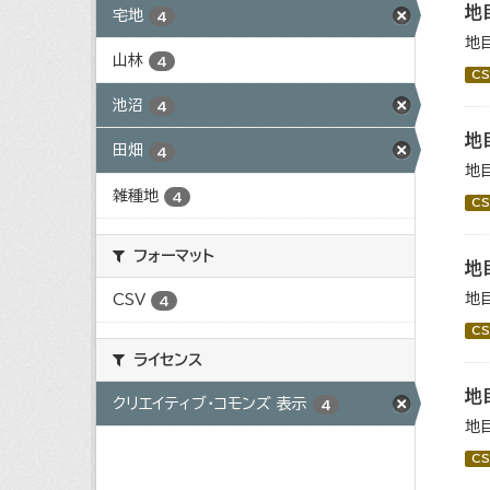
地
宅地
4
地
山林
4
CS
池沼
4
地
田畑
4
地
雑種地
4
CS
フォーマット
地
地
CSV
4
CS
ライセンス
地
クリエイティブ・コモンズ 表示
4
地
CS