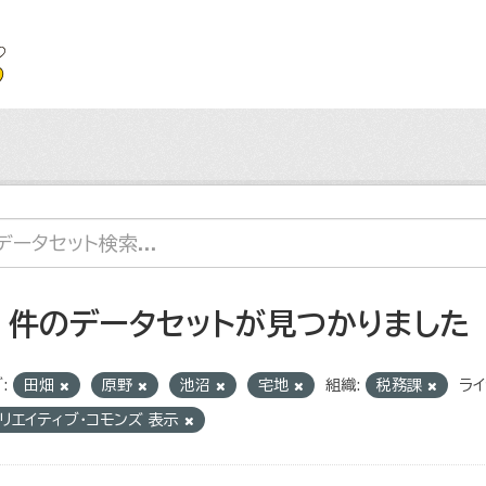
4 件のデータセットが見つかりました
:
田畑
原野
池沼
宅地
組織:
税務課
ライ
リエイティブ・コモンズ 表示