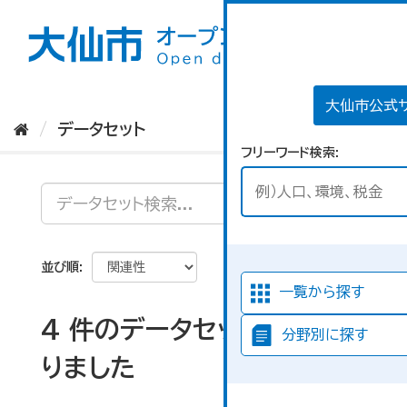
ス
キ
ッ
プ
し
て
大仙市公式
内
データセット
容
フリーワード検索
へ
並び順
一覧から探す
4 件のデータセットが見つか
分野別に探す
りました