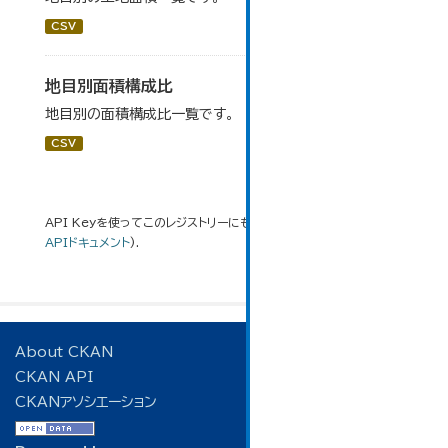
CSV
地目別面積構成比
地目別の面積構成比一覧です。
CSV
API Keyを使ってこのレジストリーにもアクセス可能です
API
(see
APIドキュメント
).
About CKAN
CKAN API
CKANアソシエーション