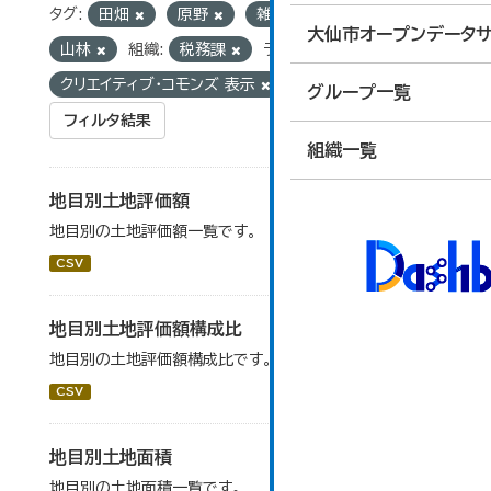
タグ:
田畑
原野
雑種地
宅地
大仙市オープンデータサ
山林
組織:
税務課
ライセンス:
クリエイティブ・コモンズ 表示
グループ一覧
フィルタ結果
組織一覧
地目別土地評価額
地目別の土地評価額一覧です。
CSV
地目別土地評価額構成比
地目別の土地評価額構成比です。
CSV
地目別土地面積
地目別の土地面積一覧です。