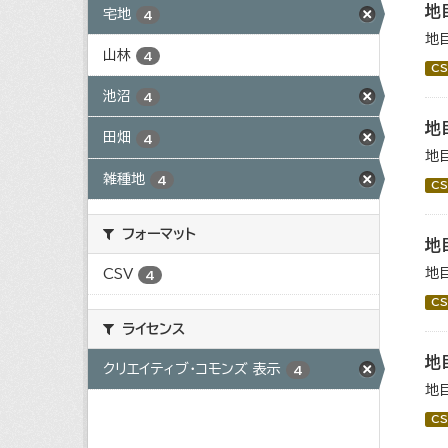
地
宅地
4
地
山林
4
CS
池沼
4
地
田畑
4
地
雑種地
4
CS
フォーマット
地
地
CSV
4
CS
ライセンス
地
クリエイティブ・コモンズ 表示
4
地
CS