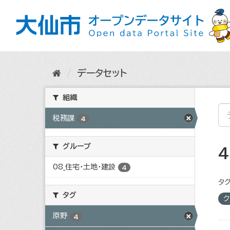
ス
キ
ッ
プ
し
て
内
データセット
容
へ
組織
税務課
4
グループ
08_住宅・土地・建設
4
タグ
タグ
ク
原野
4