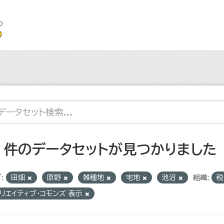
4 件のデータセットが見つかりました
:
田畑
原野
雑種地
宅地
池沼
組織:
リエイティブ・コモンズ 表示